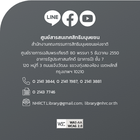
ศูนย์สารสนเทศสิทธิมนุษยชน
สำนักงานคณะกรรมการสิทธิมนุษยชนแห่งชาติ
ศูนย์ราชการเฉลิมพระเกียรติ 80 พรรษา 5 ธันวาคม 2550
อาคารรัฐประศาสนภักดี (อาคารบี) ชั้น 7
120 หมู่ที่ 3 ถนนแจ้งวัฒนะ แขวงทุ่งสองห้อง เขตหลักสี่
กรุงเทพฯ 10210
0 2141 3844, 0 2141 1987, 0 2141 3881
0 2143 7746
NHRCT.Library@gmail.com; library@nhrc.or.th