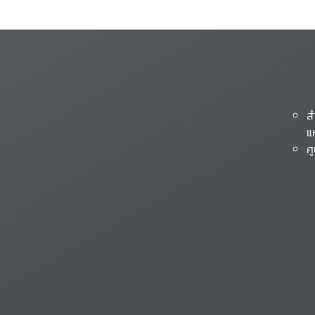
ส
แ
ศ