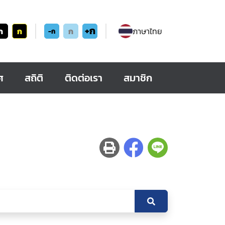
+ก
ก
ก
ก
ภาษาไทย
-ก
ศ
สถิติ
ติดต่อเรา
สมาชิก