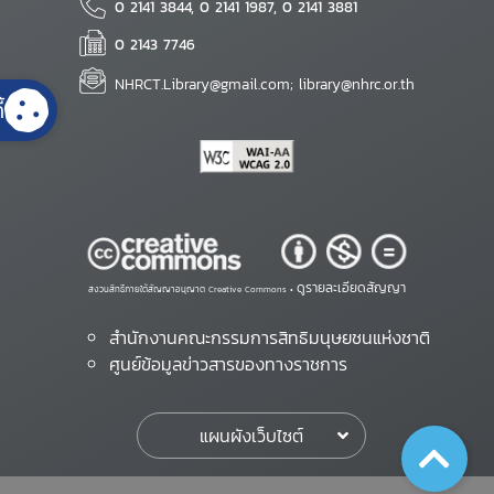
0 2141 3844, 0 2141 1987, 0 2141 3881
0 2143 7746
NHRCT.Library@gmail.com; library@nhrc.or.th
้
ดูรายละเอียดสัญญา
สงวนสิทธิ์ภายใต้สัญญาอนุญาต Creative Commons •
สำนักงานคณะกรรมการสิทธิมนุษยชนแห่งชาติ
ศูนย์ข้อมูลข่าวสารของทางราชการ
แผนผังเว็บไซต์