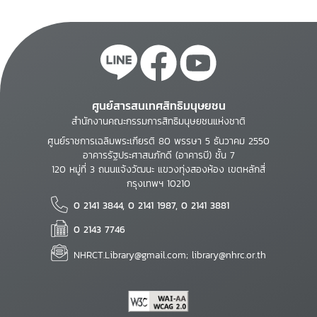
ศูนย์สารสนเทศสิทธิมนุษยชน
สำนักงานคณะกรรมการสิทธิมนุษยชนแห่งชาติ
ศูนย์ราชการเฉลิมพระเกียรติ 80 พรรษา 5 ธันวาคม 2550
อาคารรัฐประศาสนภักดี (อาคารบี) ชั้น 7
120 หมู่ที่ 3 ถนนแจ้งวัฒนะ แขวงทุ่งสองห้อง เขตหลักสี่
กรุงเทพฯ 10210
0 2141 3844, 0 2141 1987, 0 2141 3881
0 2143 7746
NHRCT.Library@gmail.com; library@nhrc.or.th