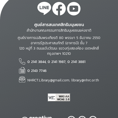
ศูนย์สารสนเทศสิทธิมนุษยชน
สำนักงานคณะกรรมการสิทธิมนุษยชนแห่งชาติ
ศูนย์ราชการเฉลิมพระเกียรติ 80 พรรษา 5 ธันวาคม 2550
อาคารรัฐประศาสนภักดี (อาคารบี) ชั้น 7
120 หมู่ที่ 3 ถนนแจ้งวัฒนะ แขวงทุ่งสองห้อง เขตหลักสี่
กรุงเทพฯ 10210
0 2141 3844, 0 2141 1987, 0 2141 3881
0 2143 7746
NHRCT.Library@gmail.com; library@nhrc.or.th