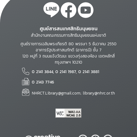
ศูนย์สารสนเทศสิทธิมนุษยชน
สำนักงานคณะกรรมการสิทธิมนุษยชนแห่งชาติ
ศูนย์ราชการเฉลิมพระเกียรติ 80 พรรษา 5 ธันวาคม 2550
อาคารรัฐประศาสนภักดี (อาคารบี) ชั้น 7
120 หมู่ที่ 3 ถนนแจ้งวัฒนะ แขวงทุ่งสองห้อง เขตหลักสี่
กรุงเทพฯ 10210
0 2141 3844, 0 2141 1987, 0 2141 3881
0 2143 7746
NHRCT.Library@gmail.com; library@nhrc.or.th