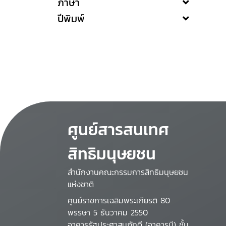
ภาษา
ปีพิมพ์
ศูนย์สารสนเทศ
สิทธิมนุษยชน
สำนักงานคณะกรรมการสิทธิมนุษยชน
แห่งชาติ
ศูนย์ราชการเฉลิมพระเกียรติ 80
พรรษา 5 ธันวาคม 2550
อาคารรัฐประศาสนภักดี (อาคารบี) ชั้น