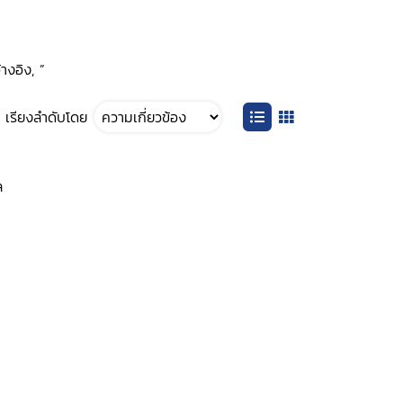
างอิง, ”
เรียงลำดับโดย
ล