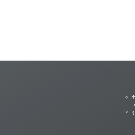
ส
แ
ศ