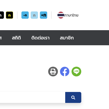
+ก
ก
ก
ก
ภาษาไทย
-ก
ศ
สถิติ
ติดต่อเรา
สมาชิก