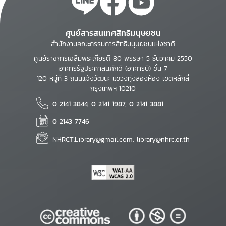
ศูนย์สารสนเทศสิทธิมนุษยชน
สำนักงานคณะกรรมการสิทธิมนุษยชนแห่งชาติ
ศูนย์ราชการเฉลิมพระเกียรติ 80 พรรษา 5 ธันวาคม 2550
อาคารรัฐประศาสนภักดี (อาคารบี) ชั้น 7
120 หมู่ที่ 3 ถนนแจ้งวัฒนะ แขวงทุ่งสองห้อง เขตหลักสี่
กรุงเทพฯ 10210
0 2141 3844, 0 2141 1987, 0 2141 3881
0 2143 7746
NHRCT.Library@gmail.com; library@nhrc.or.th