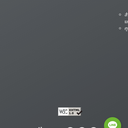
ส
แ
ศ