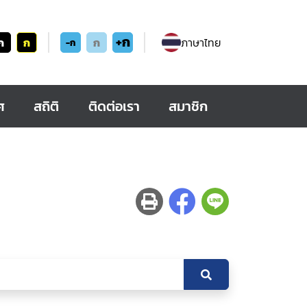
+ก
ก
ก
ก
ภาษาไทย
-ก
ศ
สถิติ
ติดต่อเรา
สมาชิก