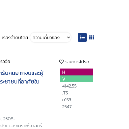
เรียงลำดับโดย
วิจัย
รายการโปรด
หรับคนยากจนและผู้
H
V
ระชาชนที่อาศัยใน
4142.55
.T5
ด153
2547
จ, 2508-
สังคมสงเคราะห์ศาสตร์