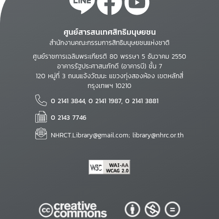
ศูนย์สารสนเทศสิทธิมนุษยชน
สำนักงานคณะกรรมการสิทธิมนุษยชนแห่งชาติ
ศูนย์ราชการเฉลิมพระเกียรติ 80 พรรษา 5 ธันวาคม 2550
อาคารรัฐประศาสนภักดี (อาคารบี) ชั้น 7
120 หมู่ที่ 3 ถนนแจ้งวัฒนะ แขวงทุ่งสองห้อง เขตหลักสี่
กรุงเทพฯ 10210
0 2141 3844, 0 2141 1987, 0 2141 3881
0 2143 7746
NHRCT.Library@gmail.com; library@nhrc.or.th