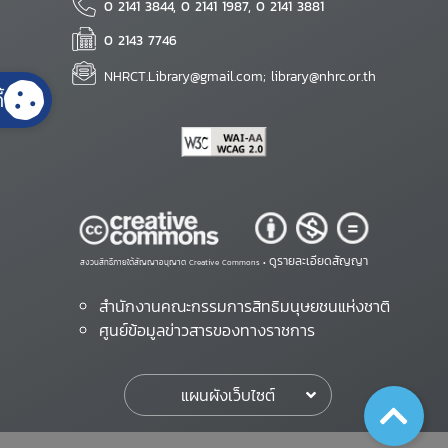
0 2141 3844, 0 2141 1987, 0 2141 3881
0 2143 7746
NHRCT.Library@gmail.com; library@nhrc.or.th
้
ดูรายละเอียดสัญญา
สงวนสิทธิ์ภายใต้สัญญาอนุญาต Creative Commons •
สำนักงานคณะกรรมการสิทธิมนุษยชนแห่งชาติ
ศูนย์ข้อมูลข่าวสารของทางราชการ
แผนผังเว็บไซต์