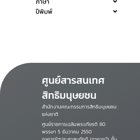
ภาษา
ปีพิมพ์
ศูนย์สารสนเทศ
สิทธิมนุษยชน
สำนักงานคณะกรรมการสิทธิมนุษยชน
แห่งชาติ
ศูนย์ราชการเฉลิมพระเกียรติ 80
พรรษา 5 ธันวาคม 2550
อาคารรัฐประศาสนภักดี (อาคารบี) ชั้น