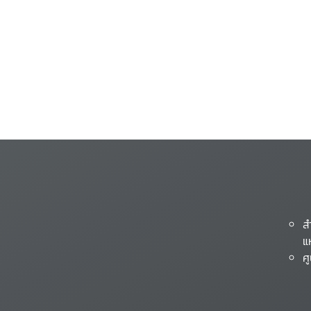
ส
แ
ศ