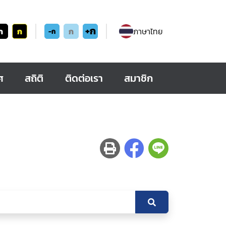
+ก
ก
ก
ก
ภาษาไทย
-ก
ศ
สถิติ
ติดต่อเรา
สมาชิก