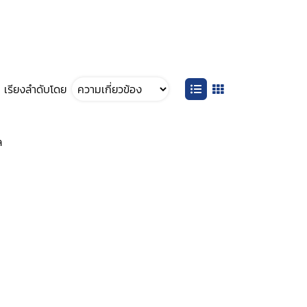
เรียงลำดับโดย
ล