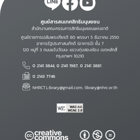
ศูนย์สารสนเทศสิทธิมนุษยชน
สำนักงานคณะกรรมการสิทธิมนุษยชนแห่งชาติ
ศูนย์ราชการเฉลิมพระเกียรติ 80 พรรษา 5 ธันวาคม 2550
อาคารรัฐประศาสนภักดี (อาคารบี) ชั้น 7
120 หมู่ที่ 3 ถนนแจ้งวัฒนะ แขวงทุ่งสองห้อง เขตหลักสี่
กรุงเทพฯ 10210
0 2141 3844, 0 2141 1987, 0 2141 3881
0 2143 7746
NHRCT.Library@gmail.com; library@nhrc.or.th