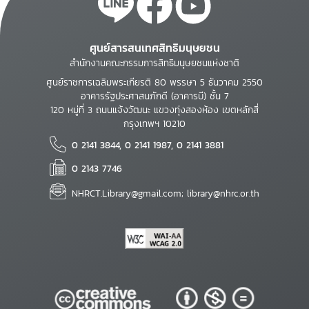
ศูนย์สารสนเทศสิทธิมนุษยชน
สำนักงานคณะกรรมการสิทธิมนุษยชนแห่งชาติ
ศูนย์ราชการเฉลิมพระเกียรติ 80 พรรษา 5 ธันวาคม 2550
อาคารรัฐประศาสนภักดี (อาคารบี) ชั้น 7
120 หมู่ที่ 3 ถนนแจ้งวัฒนะ แขวงทุ่งสองห้อง เขตหลักสี่
กรุงเทพฯ 10210
0 2141 3844, 0 2141 1987, 0 2141 3881
0 2143 7746
NHRCT.Library@gmail.com; library@nhrc.or.th