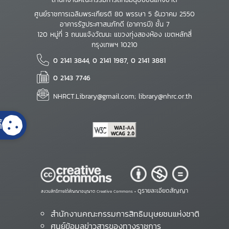
ศูนย์ราชการเฉลิมพระเกียรติ 80 พรรษา 5 ธันวาคม 2550
อาคารรัฐประศาสนภักดี (อาคารบี) ชั้น 7
120 หมู่ที่ 3 ถนนแจ้งวัฒนะ แขวงทุ่งสองห้อง เขตหลักสี่
กรุงเทพฯ 10210
0 2141 3844, 0 2141 1987, 0 2141 3881
0 2143 7746
NHRCT.Library@gmail.com; library@nhrc.or.th
้
ดูรายละเอียดสัญญา
สงวนสิทธิ์ภายใต้สัญญาอนุญาต Creative Commons •
สำนักงานคณะกรรมการสิทธิมนุษยชนแห่งชาติ
ศูนย์ข้อมูลข่าวสารของทางราชการ