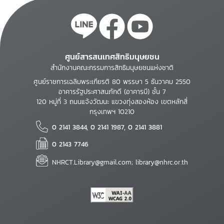
ศูนย์สารสนเทศสิทธิมนุษยชน
สำนักงานคณะกรรมการสิทธิมนุษยชนแห่งชาติ
ศูนย์ราชการเฉลิมพระเกียรติ 80 พรรษา 5 ธันวาคม 2550
อาคารรัฐประศาสนภักดี (อาคารบี) ชั้น 7
120 หมู่ที่ 3 ถนนแจ้งวัฒนะ แขวงทุ่งสองห้อง เขตหลักสี่
กรุงเทพฯ 10210
0 2141 3844, 0 2141 1987, 0 2141 3881
0 2143 7746
NHRCT.Library@gmail.com; library@nhrc.or.th