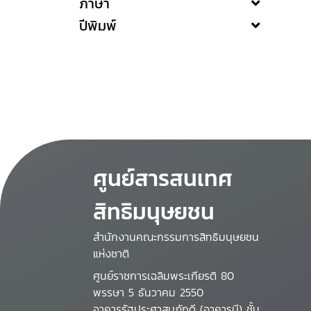
ภาษา
ปีพิมพ์
ศูนย์สารสนเทศ
สิทธิมนุษยชน
สำนักงานคณะกรรมการสิทธิมนุษยชน
แห่งชาติ
ศูนย์ราชการเฉลิมพระเกียรติ 80
พรรษา 5 ธันวาคม 2550
อาคารรัฐประศาสนภักดี (อาคารบี) ชั้น