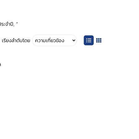
ระจำปี, ”
เรียงลำดับโดย
ล