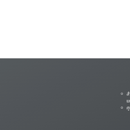
ส
แ
ศ