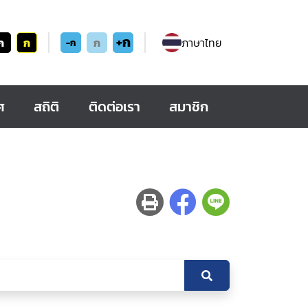
+ก
ก
ก
ก
ภาษาไทย
-ก
ศ
สถิติ
ติดต่อเรา
สมาชิก