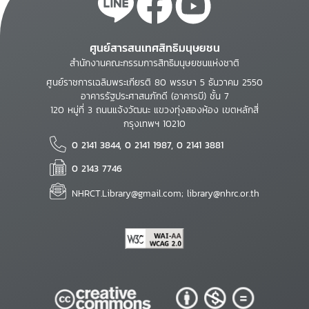
ศูนย์สารสนเทศสิทธิมนุษยชน
สำนักงานคณะกรรมการสิทธิมนุษยชนแห่งชาติ
ศูนย์ราชการเฉลิมพระเกียรติ 80 พรรษา 5 ธันวาคม 2550
อาคารรัฐประศาสนภักดี (อาคารบี) ชั้น 7
120 หมู่ที่ 3 ถนนแจ้งวัฒนะ แขวงทุ่งสองห้อง เขตหลักสี่
กรุงเทพฯ 10210
0 2141 3844, 0 2141 1987, 0 2141 3881
0 2143 7746
NHRCT.Library@gmail.com; library@nhrc.or.th