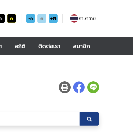
+ก
ก
ก
ก
ภาษาไทย
-ก
ศ
สถิติ
ติดต่อเรา
สมาชิก