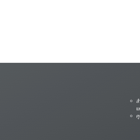
ส
แ
ศ