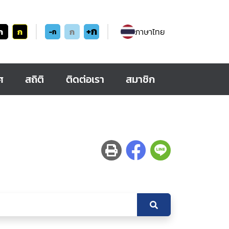
+ก
ก
ก
ก
ภาษาไทย
-ก
ศ
สถิติ
ติดต่อเรา
สมาชิก