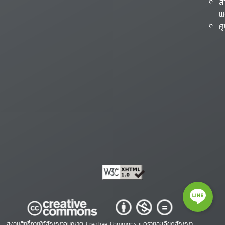
ส
แ
ศ
สงวนสิทธิ์ภายใต้สัญญาอนุญาต Creative Commons •
ดูรายละเอียดสัญญา