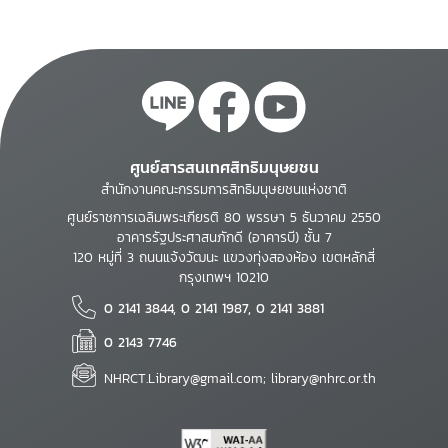
ศูนย์สารสนเทศสิทธิมนุษยชน
สำนักงานคณะกรรมการสิทธิมนุษยชนแห่งชาติ
ศูนย์ราชการเฉลิมพระเกียรติ 80 พรรษา 5 ธันวาคม 2550
อาคารรัฐประศาสนภักดี (อาคารบี) ชั้น 7
120 หมู่ที่ 3 ถนนแจ้งวัฒนะ แขวงทุ่งสองห้อง เขตหลักสี่
กรุงเทพฯ 10210
0 2141 3844, 0 2141 1987, 0 2141 3881
0 2143 7746
NHRCT.Library@gmail.com; library@nhrc.or.th