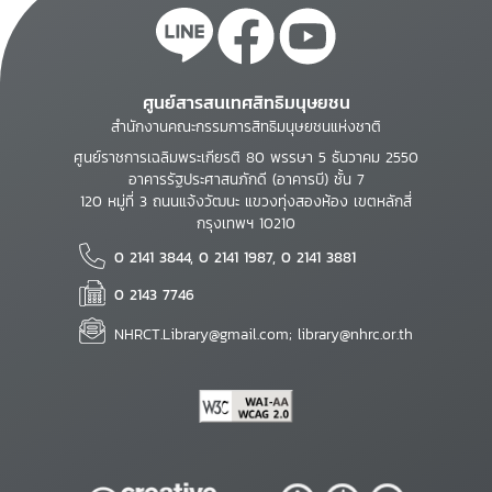
ศูนย์สารสนเทศสิทธิมนุษยชน
สำนักงานคณะกรรมการสิทธิมนุษยชนแห่งชาติ
ศูนย์ราชการเฉลิมพระเกียรติ 80 พรรษา 5 ธันวาคม 2550
อาคารรัฐประศาสนภักดี (อาคารบี) ชั้น 7
120 หมู่ที่ 3 ถนนแจ้งวัฒนะ แขวงทุ่งสองห้อง เขตหลักสี่
กรุงเทพฯ 10210
0 2141 3844, 0 2141 1987, 0 2141 3881
0 2143 7746
NHRCT.Library@gmail.com; library@nhrc.or.th