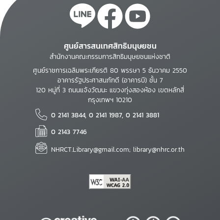
ศูนย์สารสนเทศสิทธิมนุษยชน
สำนักงานคณะกรรมการสิทธิมนุษยชนแห่งชาติ
ศูนย์ราชการเฉลิมพระเกียรติ 80 พรรษา 5 ธันวาคม 2550
อาคารรัฐประศาสนภักดี (อาคารบี) ชั้น 7
120 หมู่ที่ 3 ถนนแจ้งวัฒนะ แขวงทุ่งสองห้อง เขตหลักสี่
กรุงเทพฯ 10210
0 2141 3844, 0 2141 1987, 0 2141 3881
0 2143 7746
NHRCT.Library@gmail.com; library@nhrc.or.th