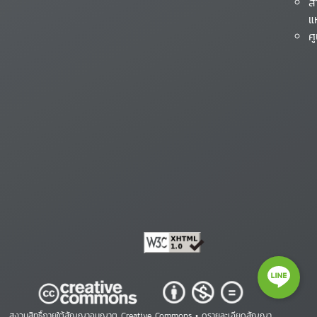
ส
แ
ศ
สงวนสิทธิ์ภายใต้สัญญาอนุญาต Creative Commons •
ดูรายละเอียดสัญญา