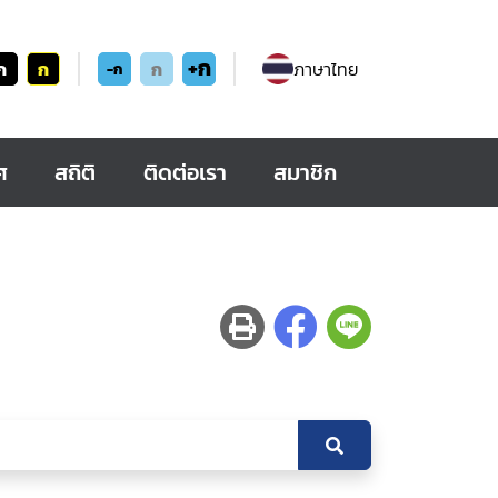
+ก
ก
ก
ก
ภาษาไทย
-ก
ศ
สถิติ
ติดต่อเรา
สมาชิก