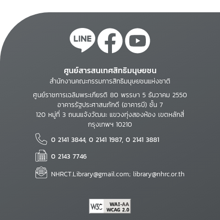
ศูนย์สารสนเทศสิทธิมนุษยชน
สำนักงานคณะกรรมการสิทธิมนุษยชนแห่งชาติ
ศูนย์ราชการเฉลิมพระเกียรติ 80 พรรษา 5 ธันวาคม 2550
อาคารรัฐประศาสนภักดี (อาคารบี) ชั้น 7
120 หมู่ที่ 3 ถนนแจ้งวัฒนะ แขวงทุ่งสองห้อง เขตหลักสี่
กรุงเทพฯ 10210
0 2141 3844, 0 2141 1987, 0 2141 3881
0 2143 7746
NHRCT.Library@gmail.com; library@nhrc.or.th