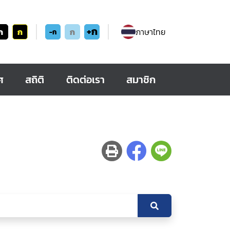
+ก
ก
ก
ก
ภาษาไทย
-ก
ศ
สถิติ
ติดต่อเรา
สมาชิก