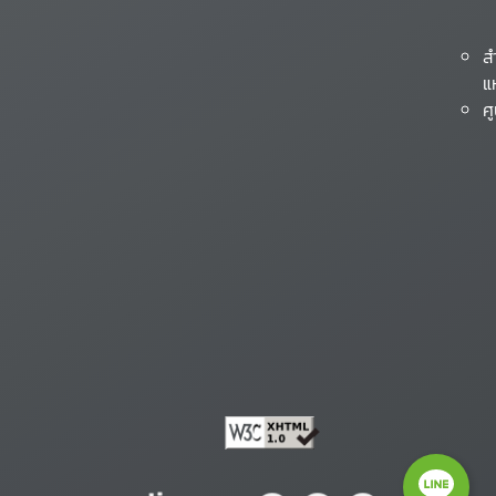
ส
แ
ศ