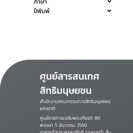
ภาษา
ปีพิมพ์
ศูนย์สารสนเทศ
สิทธิมนุษยชน
สำนักงานคณะกรรมการสิทธิมนุษยชน
แห่งชาติ
ศูนย์ราชการเฉลิมพระเกียรติ 80
พรรษา 5 ธันวาคม 2550
อาคารรัฐประศาสนภักดี (อาคารบี) ชั้น