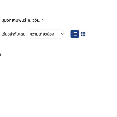
มุมวิทยานิพนธ์ & วิจัย, ”
เรียงลำดับโดย
ล