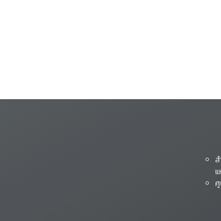
ส
แ
ศ