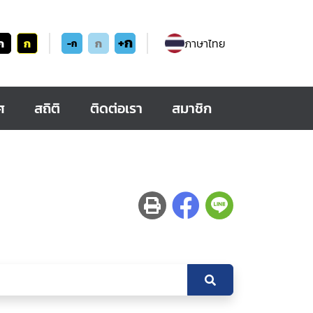
+ก
ก
ก
ก
ภาษาไทย
-ก
ศ
สถิติ
ติดต่อเรา
สมาชิก