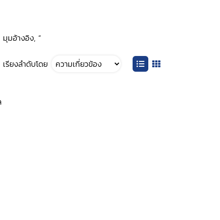
มุมอ้างอิง, ”
เรียงลำดับโดย
ล