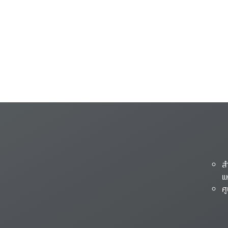
ส
แ
ศ