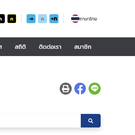
+ก
ก
ก
ก
ภาษาไทย
-ก
ศ
สถิติ
ติดต่อเรา
สมาชิก