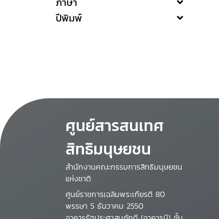
ภาษา
ปีพิมพ์
ศูนย์สารสนเทศ
สิทธิมนุษยชน
สำนักงานคณะกรรมการสิทธิมนุษยชน
แห่งชาติ
ศูนย์ราชการเฉลิมพระเกียรติ 80
พรรษา 5 ธันวาคม 2550
อาคารรัฐประศาสนภักดี (อาคารบี) ชั้น