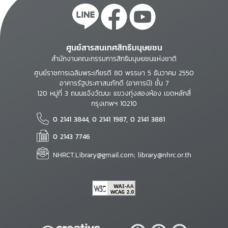
ศูนย์สารสนเทศสิทธิมนุษยชน
สำนักงานคณะกรรมการสิทธิมนุษยชนแห่งชาติ
ศูนย์ราชการเฉลิมพระเกียรติ 80 พรรษา 5 ธันวาคม 2550
อาคารรัฐประศาสนภักดี (อาคารบี) ชั้น 7
120 หมู่ที่ 3 ถนนแจ้งวัฒนะ แขวงทุ่งสองห้อง เขตหลักสี่
กรุงเทพฯ 10210
0 2141 3844, 0 2141 1987, 0 2141 3881
0 2143 7746
NHRCT.Library@gmail.com; library@nhrc.or.th