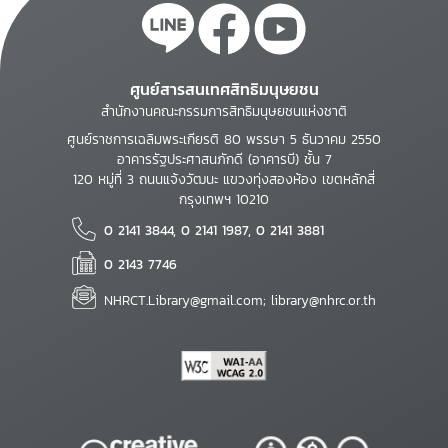
ศูนย์สารสนเทศสิทธิมนุษยชน
สำนักงานคณะกรรมการสิทธิมนุษยชนแห่งชาติ
ศูนย์ราชการเฉลิมพระเกียรติ 80 พรรษา 5 ธันวาคม 2550
อาคารรัฐประศาสนภักดี (อาคารบี) ชั้น 7
120 หมู่ที่ 3 ถนนแจ้งวัฒนะ แขวงทุ่งสองห้อง เขตหลักสี่
กรุงเทพฯ 10210
0 2141 3844, 0 2141 1987, 0 2141 3881
0 2143 7746
NHRCT.Library@gmail.com; library@nhrc.or.th