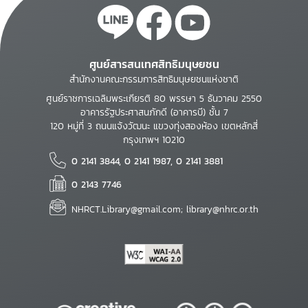
ศูนย์สารสนเทศสิทธิมนุษยชน
สำนักงานคณะกรรมการสิทธิมนุษยชนแห่งชาติ
ศูนย์ราชการเฉลิมพระเกียรติ 80 พรรษา 5 ธันวาคม 2550
อาคารรัฐประศาสนภักดี (อาคารบี) ชั้น 7
120 หมู่ที่ 3 ถนนแจ้งวัฒนะ แขวงทุ่งสองห้อง เขตหลักสี่
กรุงเทพฯ 10210
0 2141 3844, 0 2141 1987, 0 2141 3881
0 2143 7746
NHRCT.Library@gmail.com; library@nhrc.or.th