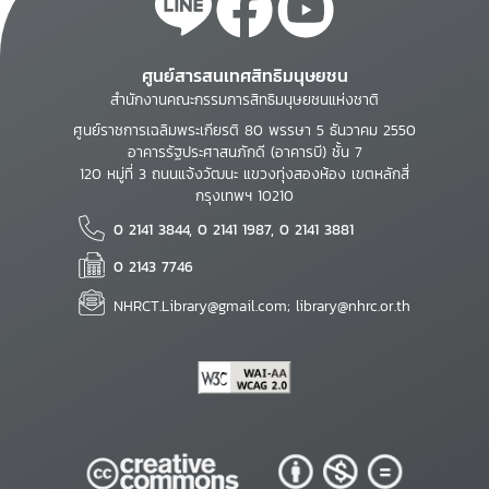
ศูนย์สารสนเทศสิทธิมนุษยชน
สำนักงานคณะกรรมการสิทธิมนุษยชนแห่งชาติ
ศูนย์ราชการเฉลิมพระเกียรติ 80 พรรษา 5 ธันวาคม 2550
อาคารรัฐประศาสนภักดี (อาคารบี) ชั้น 7
120 หมู่ที่ 3 ถนนแจ้งวัฒนะ แขวงทุ่งสองห้อง เขตหลักสี่
กรุงเทพฯ 10210
0 2141 3844, 0 2141 1987, 0 2141 3881
0 2143 7746
NHRCT.Library@gmail.com; library@nhrc.or.th