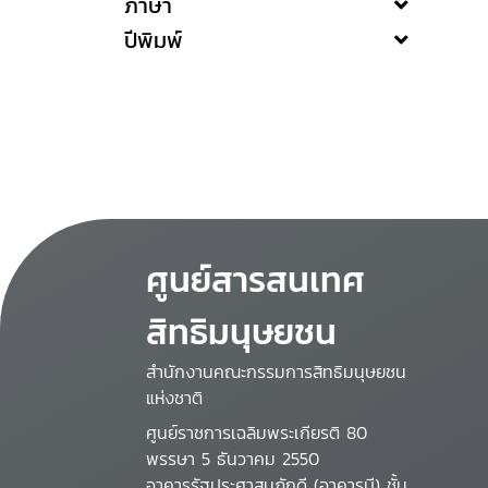
ภาษา
ปีพิมพ์
ศูนย์สารสนเทศ
สิทธิมนุษยชน
สำนักงานคณะกรรมการสิทธิมนุษยชน
แห่งชาติ
ศูนย์ราชการเฉลิมพระเกียรติ 80
พรรษา 5 ธันวาคม 2550
อาคารรัฐประศาสนภักดี (อาคารบี) ชั้น