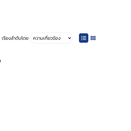
เรียงลำดับโดย
ล