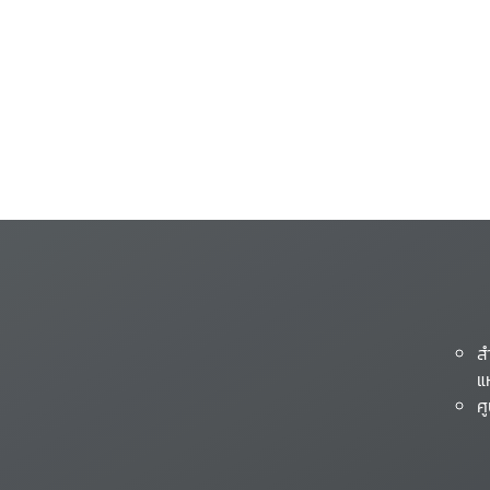
ส
แ
ศ