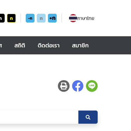
+ก
ก
ก
ก
ภาษาไทย
-ก
ศ
สถิติ
ติดต่อเรา
สมาชิก