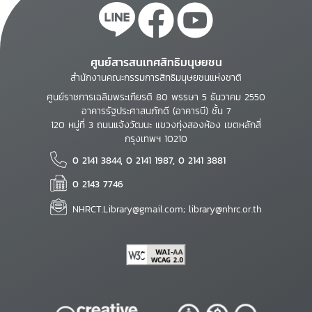
ศูนย์สารสนเทศสิทธิมนุษยชน
สำนักงานคณะกรรมการสิทธิมนุษยชนแห่งชาติ
ศูนย์ราชการเฉลิมพระเกียรติ 80 พรรษา 5 ธันวาคม 2550
อาคารรัฐประศาสนภักดี (อาคารบี) ชั้น 7
120 หมู่ที่ 3 ถนนแจ้งวัฒนะ แขวงทุ่งสองห้อง เขตหลักสี่
กรุงเทพฯ 10210
0 2141 3844, 0 2141 1987, 0 2141 3881
0 2143 7746
NHRCT.Library@gmail.com; library@nhrc.or.th