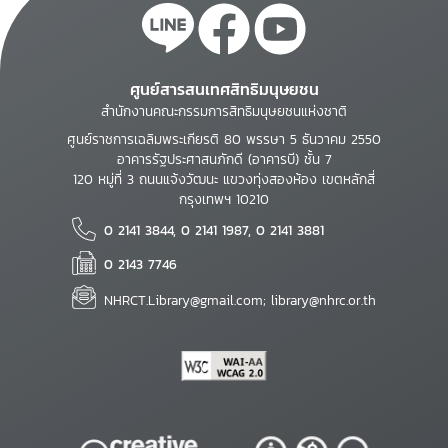
ศูนย์สารสนเทศสิทธิมนุษยชน
สำนักงานคณะกรรมการสิทธิมนุษยชนแห่งชาติ
ศูนย์ราชการเฉลิมพระเกียรติ 80 พรรษา 5 ธันวาคม 2550
อาคารรัฐประศาสนภักดี (อาคารบี) ชั้น 7
120 หมู่ที่ 3 ถนนแจ้งวัฒนะ แขวงทุ่งสองห้อง เขตหลักสี่
กรุงเทพฯ 10210
0 2141 3844, 0 2141 1987, 0 2141 3881
0 2143 7746
NHRCT.Library@gmail.com; library@nhrc.or.th