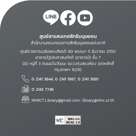
ศูนย์สารสนเทศสิทธิมนุษยชน
สำนักงานคณะกรรมการสิทธิมนุษยชนแห่งชาติ
ศูนย์ราชการเฉลิมพระเกียรติ 80 พรรษา 5 ธันวาคม 2550
อาคารรัฐประศาสนภักดี (อาคารบี) ชั้น 7
120 หมู่ที่ 3 ถนนแจ้งวัฒนะ แขวงทุ่งสองห้อง เขตหลักสี่
กรุงเทพฯ 10210
0 2141 3844, 0 2141 1987, 0 2141 3881
0 2143 7746
NHRCT.Library@gmail.com; library@nhrc.or.th