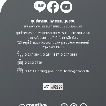
ศูนย์สารสนเทศสิทธิมนุษยชน
สำนักงานคณะกรรมการสิทธิมนุษยชนแห่งชาติ
ศูนย์ราชการเฉลิมพระเกียรติ 80 พรรษา 5 ธันวาคม 2550
อาคารรัฐประศาสนภักดี (อาคารบี) ชั้น 7
120 หมู่ที่ 3 ถนนแจ้งวัฒนะ แขวงทุ่งสองห้อง เขตหลักสี่
กรุงเทพฯ 10210
0 2141 3844, 0 2141 1987, 0 2141 3881
0 2143 7746
NHRCT.Library@gmail.com; library@nhrc.or.th