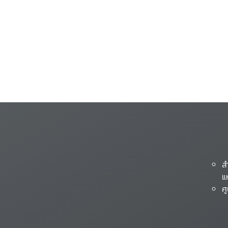
ส
แ
ศ