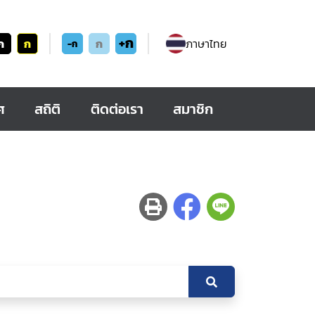
+ก
ก
ก
ก
ภาษาไทย
-ก
ศ
สถิติ
ติดต่อเรา
สมาชิก