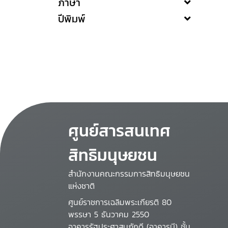
ภาษา
ปีพิมพ์
ศูนย์สารสนเทศ
สิทธิมนุษยชน
สำนักงานคณะกรรมการสิทธิมนุษยชน
แห่งชาติ
ศูนย์ราชการเฉลิมพระเกียรติ 80
พรรษา 5 ธันวาคม 2550
อาคารรัฐประศาสนภักดี (อาคารบี) ชั้น