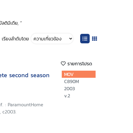
ลติมีเดีย, ”
เรียงลำดับโดย
รายการโปรด
lete second season
MOV
C890M
2003
v.2
lif. : ParamountHome
, c2003.