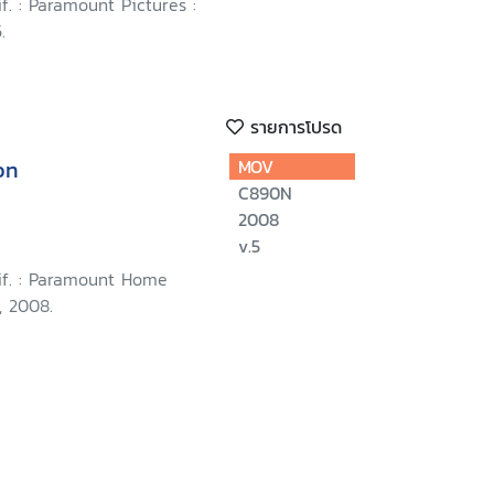
if. : Paramount Pictures :
.
รายการโปรด
on
MOV
C890N
2008
v.5
lif. : Paramount Home
, 2008.