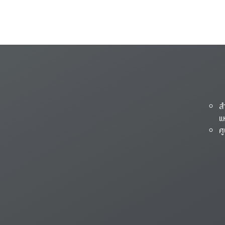
ส
แ
ศ