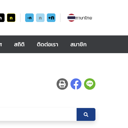
+ก
ก
ก
ก
ภาษาไทย
-ก
ศ
สถิติ
ติดต่อเรา
สมาชิก