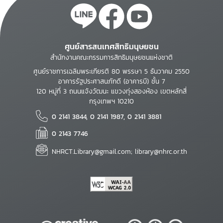
ศูนย์สารสนเทศสิทธิมนุษยชน
สำนักงานคณะกรรมการสิทธิมนุษยชนแห่งชาติ
ศูนย์ราชการเฉลิมพระเกียรติ 80 พรรษา 5 ธันวาคม 2550
อาคารรัฐประศาสนภักดี (อาคารบี) ชั้น 7
120 หมู่ที่ 3 ถนนแจ้งวัฒนะ แขวงทุ่งสองห้อง เขตหลักสี่
กรุงเทพฯ 10210
0 2141 3844, 0 2141 1987, 0 2141 3881
0 2143 7746
NHRCT.Library@gmail.com; library@nhrc.or.th