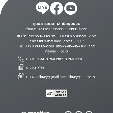
ศูนย์สารสนเทศสิทธิมนุษยชน
สำนักงานคณะกรรมการสิทธิมนุษยชนแห่งชาติ
ศูนย์ราชการเฉลิมพระเกียรติ 80 พรรษา 5 ธันวาคม 2550
อาคารรัฐประศาสนภักดี (อาคารบี) ชั้น 7
120 หมู่ที่ 3 ถนนแจ้งวัฒนะ แขวงทุ่งสองห้อง เขตหลักสี่
กรุงเทพฯ 10210
0 2141 3844, 0 2141 1987, 0 2141 3881
0 2143 7746
NHRCT.Library@gmail.com; library@nhrc.or.th