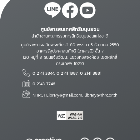
ศูนย์สารสนเทศสิทธิมนุษยชน
สำนักงานคณะกรรมการสิทธิมนุษยชนแห่งชาติ
ศูนย์ราชการเฉลิมพระเกียรติ 80 พรรษา 5 ธันวาคม 2550
อาคารรัฐประศาสนภักดี (อาคารบี) ชั้น 7
120 หมู่ที่ 3 ถนนแจ้งวัฒนะ แขวงทุ่งสองห้อง เขตหลักสี่
กรุงเทพฯ 10210
0 2141 3844, 0 2141 1987, 0 2141 3881
0 2143 7746
NHRCT.Library@gmail.com; library@nhrc.or.th