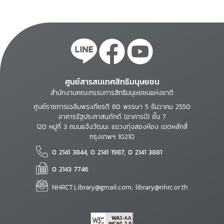
ศูนย์สารสนเทศสิทธิมนุษยชน
สำนักงานคณะกรรมการสิทธิมนุษยชนแห่งชาติ
ศูนย์ราชการเฉลิมพระเกียรติ 80 พรรษา 5 ธันวาคม 2550
อาคารรัฐประศาสนภักดี (อาคารบี) ชั้น 7
120 หมู่ที่ 3 ถนนแจ้งวัฒนะ แขวงทุ่งสองห้อง เขตหลักสี่
กรุงเทพฯ 10210
0 2141 3844, 0 2141 1987, 0 2141 3881
0 2143 7746
NHRCT.Library@gmail.com; library@nhrc.or.th