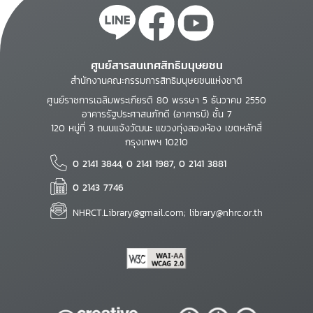
ศูนย์สารสนเทศสิทธิมนุษยชน
สำนักงานคณะกรรมการสิทธิมนุษยชนแห่งชาติ
ศูนย์ราชการเฉลิมพระเกียรติ 80 พรรษา 5 ธันวาคม 2550
อาคารรัฐประศาสนภักดี (อาคารบี) ชั้น 7
120 หมู่ที่ 3 ถนนแจ้งวัฒนะ แขวงทุ่งสองห้อง เขตหลักสี่
กรุงเทพฯ 10210
0 2141 3844, 0 2141 1987, 0 2141 3881
0 2143 7746
NHRCT.Library@gmail.com; library@nhrc.or.th