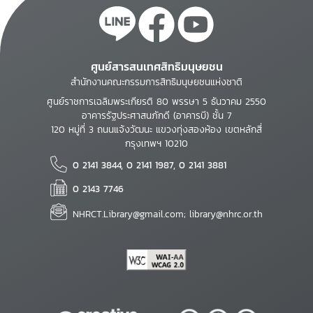
ศูนย์สารสนเทศสิทธิมนุษยชน
สำนักงานคณะกรรมการสิทธิมนุษยชนแห่งชาติ
ศูนย์ราชการเฉลิมพระเกียรติ 80 พรรษา 5 ธันวาคม 2550
อาคารรัฐประศาสนภักดี (อาคารบี) ชั้น 7
120 หมู่ที่ 3 ถนนแจ้งวัฒนะ แขวงทุ่งสองห้อง เขตหลักสี่
กรุงเทพฯ 10210
0 2141 3844, 0 2141 1987, 0 2141 3881
0 2143 7746
NHRCT.Library@gmail.com; library@nhrc.or.th