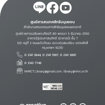
ศูนย์สารสนเทศสิทธิมนุษยชน
สำนักงานคณะกรรมการสิทธิมนุษยชนแห่งชาติ
ศูนย์ราชการเฉลิมพระเกียรติ 80 พรรษา 5 ธันวาคม 2550
อาคารรัฐประศาสนภักดี (อาคารบี) ชั้น 7
120 หมู่ที่ 3 ถนนแจ้งวัฒนะ แขวงทุ่งสองห้อง เขตหลักสี่
กรุงเทพฯ 10210
0 2141 3844, 0 2141 1987, 0 2141 3881
0 2143 7746
NHRCT.Library@gmail.com; library@nhrc.or.th