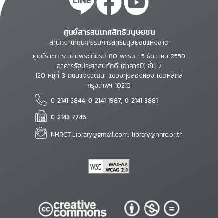
ศูนย์สารสนเทศสิทธิมนุษยชน
สำนักงานคณะกรรมการสิทธิมนุษยชนแห่งชาติ
ศูนย์ราชการเฉลิมพระเกียรติ 80 พรรษา 5 ธันวาคม 2550
อาคารรัฐประศาสนภักดี (อาคารบี) ชั้น 7
120 หมู่ที่ 3 ถนนแจ้งวัฒนะ แขวงทุ่งสองห้อง เขตหลักสี่
กรุงเทพฯ 10210
0 2141 3844, 0 2141 1987, 0 2141 3881
0 2143 7746
NHRCT.Library@gmail.com; library@nhrc.or.th