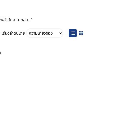
มพ์สำนักงาน กสม., ”
เรียงลำดับโดย
ล