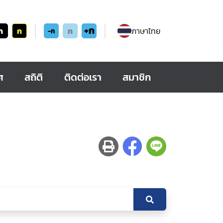
+ก
ก
ก
ก
ภาษาไทย
-ก
ศ
สถิติ
ติดต่อเรา
สมาชิก