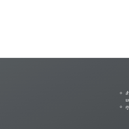
ส
แ
ศ