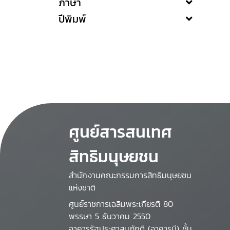
ภาษา
ปีพิมพ์
ศูนย์สารสนเทศ
สิทธิมนุษยชน
สำนักงานคณะกรรมการสิทธิมนุษยชน
แห่งชาติ
ศูนย์ราชการเฉลิมพระเกียรติ 80
พรรษา 5 ธันวาคม 2550
อาคารรัฐประศาสนภักดี (อาคารบี) ชั้น