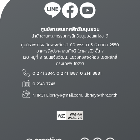
ศูนย์สารสนเทศสิทธิมนุษยชน
สำนักงานคณะกรรมการสิทธิมนุษยชนแห่งชาติ
ศูนย์ราชการเฉลิมพระเกียรติ 80 พรรษา 5 ธันวาคม 2550
อาคารรัฐประศาสนภักดี (อาคารบี) ชั้น 7
120 หมู่ที่ 3 ถนนแจ้งวัฒนะ แขวงทุ่งสองห้อง เขตหลักสี่
กรุงเทพฯ 10210
0 2141 3844, 0 2141 1987, 0 2141 3881
0 2143 7746
NHRCT.Library@gmail.com; library@nhrc.or.th