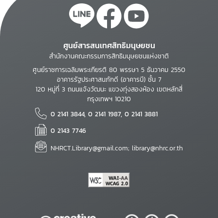
ศูนย์สารสนเทศสิทธิมนุษยชน
สำนักงานคณะกรรมการสิทธิมนุษยชนแห่งชาติ
ศูนย์ราชการเฉลิมพระเกียรติ 80 พรรษา 5 ธันวาคม 2550
อาคารรัฐประศาสนภักดี (อาคารบี) ชั้น 7
120 หมู่ที่ 3 ถนนแจ้งวัฒนะ แขวงทุ่งสองห้อง เขตหลักสี่
กรุงเทพฯ 10210
0 2141 3844, 0 2141 1987, 0 2141 3881
0 2143 7746
NHRCT.Library@gmail.com; library@nhrc.or.th